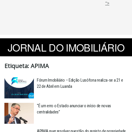
">
JORNAL DO IMOBILIÁRIO
Etiqueta:
APIMA
Fórum Imobiliário – Edição Lusófona realiza-se a 21 e
22 de Abril em Luanda
“É um erro o Estado anunciar o início de novas
centralidades”
APIMA quer resolver questão do registo de propriedade