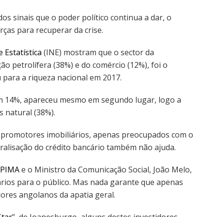
os sinais que o poder político continua a dar, o
rças para recuperar da crise.
 Estatística
(INE) mostram que o sector da
o petrolífera (38%) e do comércio (12%), foi o
 para a riqueza nacional em 2017.
om 14%, apareceu mesmo em segundo lugar, logo a
s natural (38%).
 promotores imobiliários, apenas preocupados com o
paralisação do crédito bancário também não ajuda.
APIMA
e o Ministro da Comunicação Social, João Melo,
ários para o público. Mas nada garante que apenas
ores angolanos da apatia geral.
Star
”, de Joanesburgo, alguns destes investidores