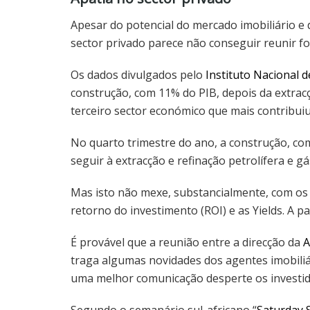
Apesar do potencial do mercado imobiliário e d
sector privado parece não conseguir reunir fo
Os dados divulgados pelo
Instituto Nacional de
construção, com 11% do PIB, depois da extracçã
terceiro sector económico que mais contribuiu
No quarto trimestre do ano, a construção, c
seguir à extracção e refinação petrolífera e gá
Mas isto não mexe, substancialmente, com os
retorno do investimento (ROI) e as Yields. A 
É provável que a reunião entre a direcção da
traga algumas novidades dos agentes imobili
uma melhor comunicação desperte os investid
Segundo o semanário sul-africano “
Saturday 