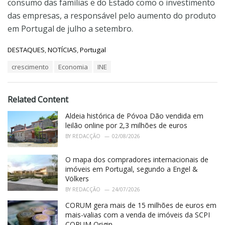
consumo das famílias e do Estado como o investimento
das empresas, a responsável pelo aumento do produto
em Portugal de julho a setembro.
C
DESTAQUES
,
NOTÍCIAS
,
Portugal
a
T
crescimento
Economia
INE
t
a
e
g
g
s
o
Related Content
:
r
i
Aldeia histórica de Póvoa Dão vendida em
e
leilão online por 2,3 milhões de euros
s
BY
REDACÇÃO
02/08/2026
:
O mapa dos compradores internacionais de
imóveis em Portugal, segundo a Engel &
Völkers
BY
REDACÇÃO
24/07/2026
CORUM gera mais de 15 milhões de euros em
mais-valias com a venda de imóveis da SCPI
CORUM Origin