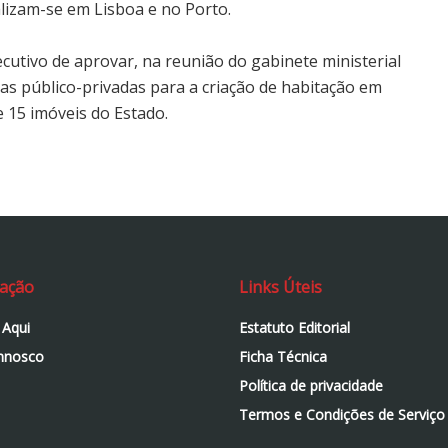
alizam-se em Lisboa e no Porto.
ecutivo de aprovar, na reunião do gabinete ministerial
ias público-privadas para a criação de habitação em
 15 imóveis do Estado.
ação
Links Úteis
 Aqui
Estatuto Editorial
nnosco
Ficha Técnica
Política de privacidade
Termos e Condições de Serviço