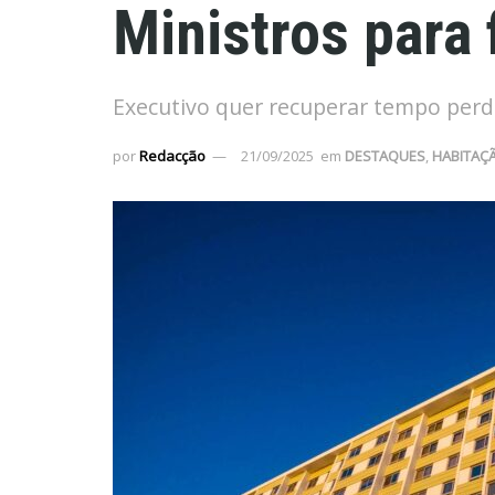
Ministros para 
Executivo quer recuperar tempo perdi
por
Redacção
21/09/2025
em
DESTAQUES
,
HABITAÇ