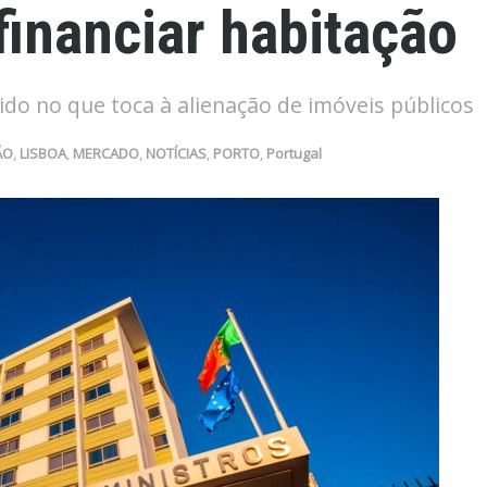
financiar habitação
do no que toca à alienação de imóveis públicos
ÃO
,
LISBOA
,
MERCADO
,
NOTÍCIAS
,
PORTO
,
Portugal