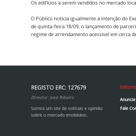
Os edifícios a serem vendidos no mercado loc
O Público noticia igualmente a intenção do Ex
de quinta-feira 18/09, o lançamento de parcer
regime de arrendamento acessível em cerca de
REGISTO ERC: 127679
Inform
Director: José Ribeiro
Anuncie
Somos um site de notícias e opinião
Fale Co
sobre o mercado imobiliário.