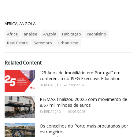
C
ÁFRICA
,
ANGOLA
a
T
Africa
análise
Angola
Habitação
Imobiliário
t
a
e
Real Estate
Setembro
Urbanismo
g
g
s
o
:
r
i
Related Content
e
“25 Anos de Imobiliário em Portugal” em
s
:
conferência do ISEG Executive Education
BY
REDACÇÃO
29/05/2026
RE/MAX finalizou 20025 com movimento de
8,67 mil milhões de euros
BY
REDACÇÃO
03/03/2026
Os concelhos do Porto mais procurados por
estrangeiros