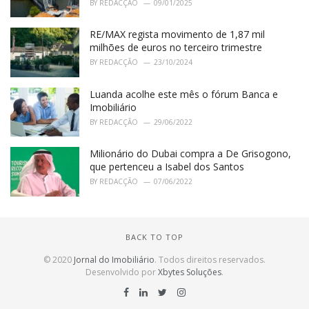
BY
REDACÇÃO
09/01/2025
RE/MAX regista movimento de 1,87 mil
milhões de euros no terceiro trimestre
BY
REDACÇÃO
23/10/2024
Luanda acolhe este mês o fórum Banca e
Imobiliário
BY
REDACÇÃO
29/06/2022
Milionário do Dubai compra a De Grisogono,
que pertenceu a Isabel dos Santos
BY
REDACÇÃO
07/06/2022
BACK TO TOP
© 2020
Jornal do Imobiliário
. Todos direitos reservados.
Desenvolvido por
Xbytes Soluções
.