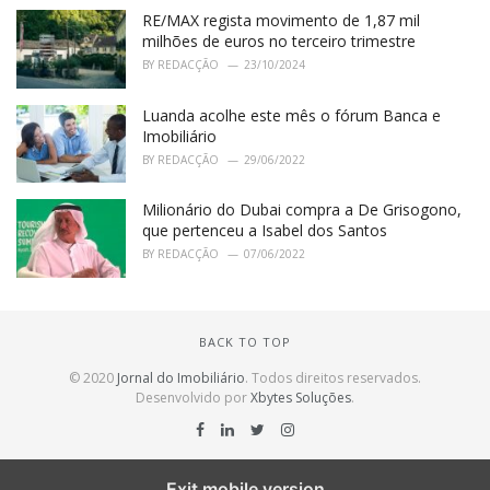
RE/MAX regista movimento de 1,87 mil
milhões de euros no terceiro trimestre
BY
REDACÇÃO
23/10/2024
Luanda acolhe este mês o fórum Banca e
Imobiliário
BY
REDACÇÃO
29/06/2022
Milionário do Dubai compra a De Grisogono,
que pertenceu a Isabel dos Santos
BY
REDACÇÃO
07/06/2022
BACK TO TOP
© 2020
Jornal do Imobiliário
. Todos direitos reservados.
Desenvolvido por
Xbytes Soluções
.
Exit mobile version