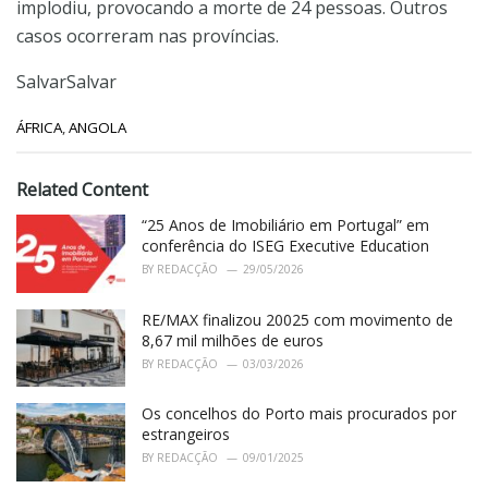
implodiu, provocando a morte de 24 pessoas. Outros
casos ocorreram nas províncias.
Salvar
Salvar
C
ÁFRICA
,
ANGOLA
a
t
e
Related Content
g
o
“25 Anos de Imobiliário em Portugal” em
r
conferência do ISEG Executive Education
i
BY
REDACÇÃO
29/05/2026
e
s
RE/MAX finalizou 20025 com movimento de
:
8,67 mil milhões de euros
BY
REDACÇÃO
03/03/2026
Os concelhos do Porto mais procurados por
estrangeiros
BY
REDACÇÃO
09/01/2025