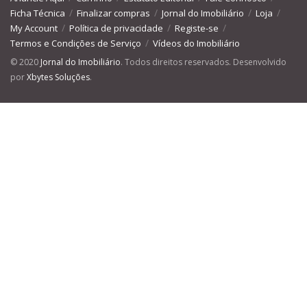
Ficha Técnica
Finalizar compras
Jornal do Imobiliário
Loja
My Account
Política de privacidade
Registe-se
Termos e Condições de Serviço
Vídeos do Imobiliário
© 2020
Jornal do Imobiliário
. Todos direitos reservados. Desenvolvido
por
Xbytes Soluções
.