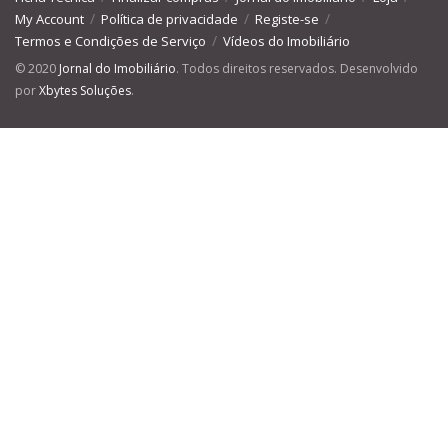
My Account
Política de privacidade
Registe-se
Termos e Condições de Serviço
Vídeos do Imobiliário
© 2020
Jornal do Imobiliário
. Todos direitos reservados. Desenvolvido
por
Xbytes Soluções
.