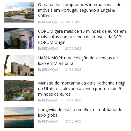
O mapa dos compradores internacionais de
imóveis em Portugal, segundo a Engel &
Völkers
BY
REDACÇÃO
24/07/2026
CORUM gera mais de 15 milhões de euros em
mais-valias com a venda de imóveis da SCPI
CORUM Origin
BY
REDACÇÃO
23/07/2026
HAMA MORI: uma coleção de vivendas de
luxo em Vilamoura
BY
REDACÇÃO
21/07/2026
Mansão de montanha da atriz Katherine Heigl
no Utah foi colocada à venda por mais de 9
milhões de euros
BY
REDACÇÃO
14/07/2026
Longevidade está a redefinir o imobiliário de
luxo global
BY
REDACÇÃO
25/06/2026