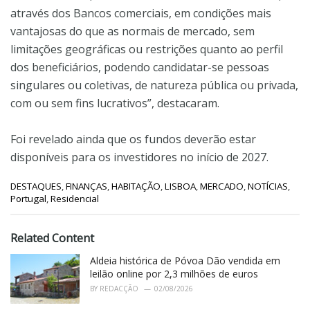
através dos Bancos comerciais, em condições mais
vantajosas do que as normais de mercado, sem
limitações geográficas ou restrições quanto ao perfil
dos beneficiários, podendo candidatar-se pessoas
singulares ou coletivas, de natureza pública ou privada,
com ou sem fins lucrativos”, destacaram.
Foi revelado ainda que os fundos deverão estar
disponíveis para os investidores no início de 2027.
C
DESTAQUES
,
FINANÇAS
,
HABITAÇÃO
,
LISBOA
,
MERCADO
,
NOTÍCIAS
,
a
Portugal
,
Residencial
t
e
g
Related Content
o
r
Aldeia histórica de Póvoa Dão vendida em
i
leilão online por 2,3 milhões de euros
e
BY
REDACÇÃO
02/08/2026
s
: