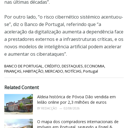
nas últimas décadas”.
Por outro lado, “o risco cibernético sistémico acentuou-
se”, diz o Banco de Portugal, referindo que “a
aceleração da digitalização aumenta a dependência face
a prestadores externos e a infraestruturas críticas, e os
novos modelos de inteligência artificial podem acelerar
e aumentar os ciberataques”.
C
BANCO DE PORTUGAL
,
CRÉDITO
,
DESTAQUES
,
ECONOMIA
,
a
FINANÇAS
,
HABITAÇÃO
,
MERCADO
,
NOTÍCIAS
,
Portugal
t
e
g
Related Content
o
r
Aldeia histórica de Póvoa Dão vendida em
i
leilão online por 2,3 milhões de euros
e
BY
REDACÇÃO
02/08/2026
s
:
O mapa dos compradores internacionais de
imóveis em Portugal, segundo a Engel &