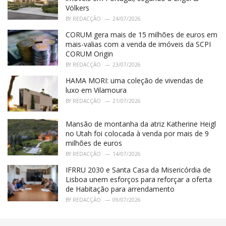
Völkers
BY
REDACÇÃO
24/07/2026
CORUM gera mais de 15 milhões de euros em
mais-valias com a venda de imóveis da SCPI
CORUM Origin
BY
REDACÇÃO
23/07/2026
HAMA MORI: uma coleção de vivendas de
luxo em Vilamoura
BY
REDACÇÃO
21/07/2026
Mansão de montanha da atriz Katherine Heigl
no Utah foi colocada à venda por mais de 9
milhões de euros
BY
REDACÇÃO
14/07/2026
IFRRU 2030 e Santa Casa da Misericórdia de
Lisboa unem esforços para reforçar a oferta
de Habitação para arrendamento
BY
REDACÇÃO
09/07/2026