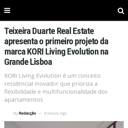
Teixeira Duarte Real Estate
apresenta o primeiro projeto da
marca KORI Living Evolution na
Grande Lisboa
KORI Living Evolution é um conceito
residencial inovador que prioriza a
flexibilidade e multifuncionalidade dos
apartamentos
By
Redacção
8 meses Ago