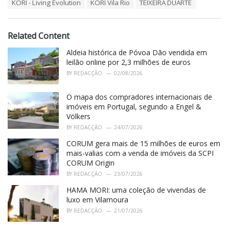
T
KORI - Living Evolution
KORI Vila Rio
TEIXEIRA DUARTE
t
a
e
g
g
s
o
Related Content
:
r
i
Aldeia histórica de Póvoa Dão vendida em
e
leilão online por 2,3 milhões de euros
s
BY
REDACÇÃO
02/08/2026
:
O mapa dos compradores internacionais de
imóveis em Portugal, segundo a Engel &
Völkers
BY
REDACÇÃO
24/07/2026
CORUM gera mais de 15 milhões de euros em
mais-valias com a venda de imóveis da SCPI
CORUM Origin
BY
REDACÇÃO
23/07/2026
HAMA MORI: uma coleção de vivendas de
luxo em Vilamoura
BY
REDACÇÃO
21/07/2026