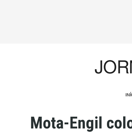
JOR
INÍ
Mota-Engil col