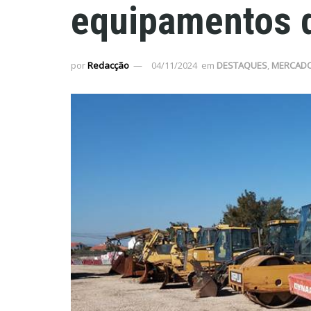
equipamentos d
por
Redacção
04/11/2024
em
DESTAQUES
,
MERCAD