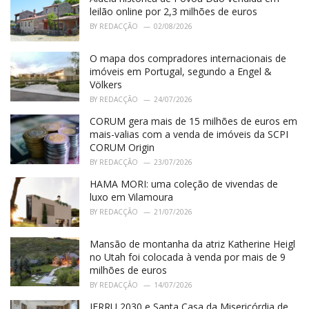
r
leilão online por 2,3 milhões de euros
i
BY
REDACÇÃO
02/08/2026
e
s
O mapa dos compradores internacionais de
:
imóveis em Portugal, segundo a Engel &
Völkers
BY
REDACÇÃO
24/07/2026
CORUM gera mais de 15 milhões de euros em
mais-valias com a venda de imóveis da SCPI
CORUM Origin
BY
REDACÇÃO
23/07/2026
HAMA MORI: uma coleção de vivendas de
luxo em Vilamoura
BY
REDACÇÃO
21/07/2026
Mansão de montanha da atriz Katherine Heigl
no Utah foi colocada à venda por mais de 9
milhões de euros
BY
REDACÇÃO
14/07/2026
IFRRU 2030 e Santa Casa da Misericórdia de