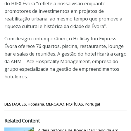
do HIEX Évora “reflete a nossa visão enquanto
promotores de investimentos em projetos de
reabilitação urbana, ao mesmo tempo que promove a
riqueza cultural e histórica da cidade de Évora”.
Com design contemporâneo, o Holiday Inn Express
Évora oferece 76 quartos, piscina, restaurante, lounge
bar e salas de reuniões. A gestão do hotel ficará a cargo
da AHM – Ace Hospitality Management, empresa do
grupo especializada na gestão de empreendimentos
hoteleiros.
C
DESTAQUES
,
Hotelaria
,
MERCADO
,
NOTÍCIAS
,
Portugal
a
t
e
Related Content
g
o
Aldeia histórica de Póvoa Dão vendida em