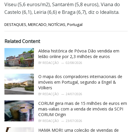
Viseu (5,6 euros/m2), Santarém (5,8 euros), Viana do
Castelo (6,1), Leiria (6,6) e Braga (6,7), diz o Idealista.
C
DESTAQUES
,
MERCADO
,
NOTÍCIAS
,
Portugal
a
t
e
Related Content
g
o
Aldeia histórica de Póvoa Dão vendida em
r
leilão online por 2,3 milhões de euros
i
BY
REDACÇÃO
02/08/2026
e
s
O mapa dos compradores internacionais de
:
imóveis em Portugal, segundo a Engel &
Völkers
BY
REDACÇÃO
24/07/2026
CORUM gera mais de 15 milhões de euros em
mais-valias com a venda de imóveis da SCPI
CORUM Origin
BY
REDACÇÃO
23/07/2026
HAMA MORI: uma coleção de vivendas de