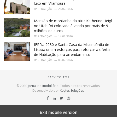
luxo em Vilamoura
BY
REDACÇÃO
21/07/2026
Mansão de montanha da atriz Katherine Heigl
no Utah foi colocada à venda por mais de 9
milhões de euros
BY
REDACÇÃO
14/07/2026
IFRRU 2030 e Santa Casa da Misericórdia de
Lisboa unem esforços para reforçar a oferta
de Habitação para arrendamento
BY
REDACÇÃO
09/07/2026
BACK TO TOP
© 2020
Jornal do Imobiliário
. Todos direitos reservados.
Desenvolvido por
Xbytes Soluções
.
Exit mobile version