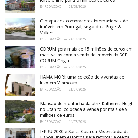
s
BY
REDACÇÃO
02/08/2026
:
O mapa dos compradores internacionais de
imóveis em Portugal, segundo a Engel &
Völkers
BY
REDACÇÃO
24/07/2026
CORUM gera mais de 15 milhões de euros em
mais-valias com a venda de imóveis da SCPI
CORUM Origin
BY
REDACÇÃO
23/07/2026
HAMA MORI: uma coleção de vivendas de
luxo em Vilamoura
BY
REDACÇÃO
21/07/2026
Mansão de montanha da atriz Katherine Heigl
no Utah foi colocada à venda por mais de 9
milhões de euros
BY
REDACÇÃO
14/07/2026
IFRRU 2030 e Santa Casa da Misericórdia de
Lisboa unem esforços para reforçar a oferta