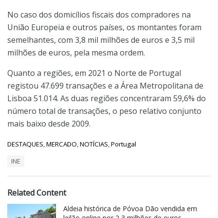
No caso dos domicílios fiscais dos compradores na
União Europeia e outros países, os montantes foram
semelhantes, com 3,8 mil milhões de euros e 3,5 mil
milhões de euros, pela mesma ordem.
Quanto a regiões, em 2021 o Norte de Portugal
registou 47.699 transações e a Área Metropolitana de
Lisboa 51.014. As duas regiões concentraram 59,6% do
número total de transações, o peso relativo conjunto
mais baixo desde 2009.
C
DESTAQUES
,
MERCADO
,
NOTÍCIAS
,
Portugal
a
T
INE
t
a
e
g
g
s
o
Related Content
:
r
i
Aldeia histórica de Póvoa Dão vendida em
e
leilão online por 2,3 milhões de euros