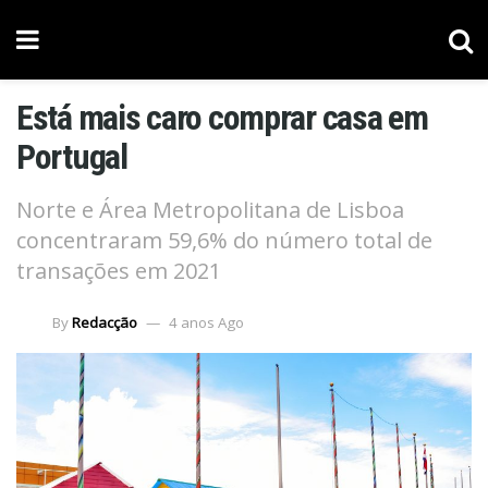
Está mais caro comprar casa em
Portugal
Norte e Área Metropolitana de Lisboa
concentraram 59,6% do número total de
transações em 2021
By
Redacção
4 anos Ago