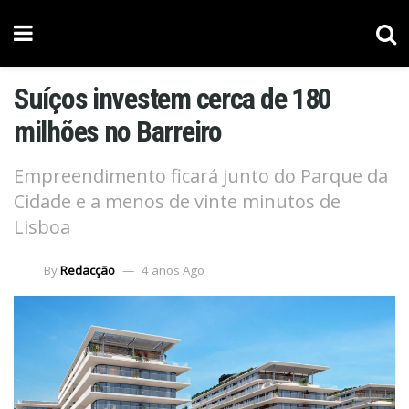
Suíços investem cerca de 180
milhões no Barreiro
Empreendimento ficará junto do Parque da
Cidade e a menos de vinte minutos de
Lisboa
By
Redacção
4 anos Ago