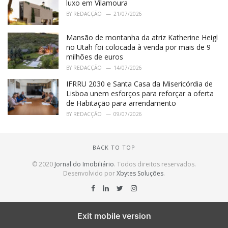
luxo em Vilamoura
BY
REDACÇÃO
21/07/2026
Mansão de montanha da atriz Katherine Heigl
no Utah foi colocada à venda por mais de 9
milhões de euros
BY
REDACÇÃO
14/07/2026
IFRRU 2030 e Santa Casa da Misericórdia de
Lisboa unem esforços para reforçar a oferta
de Habitação para arrendamento
BY
REDACÇÃO
09/07/2026
BACK TO TOP
© 2020
Jornal do Imobiliário
. Todos direitos reservados.
Desenvolvido por
Xbytes Soluções
.
Exit mobile version