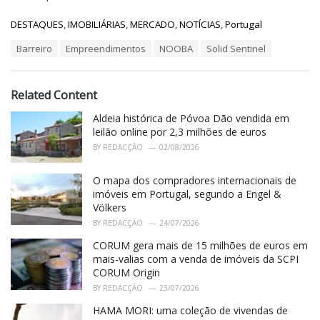
C
DESTAQUES
,
IMOBILIÁRIAS
,
MERCADO
,
NOTÍCIAS
,
Portugal
a
T
Barreiro
Empreendimentos
NOOBA
Solid Sentinel
t
a
e
g
g
s
o
Related Content
:
r
i
Aldeia histórica de Póvoa Dão vendida em
e
leilão online por 2,3 milhões de euros
s
BY
REDACÇÃO
02/08/2026
:
O mapa dos compradores internacionais de
imóveis em Portugal, segundo a Engel &
Völkers
BY
REDACÇÃO
24/07/2026
CORUM gera mais de 15 milhões de euros em
mais-valias com a venda de imóveis da SCPI
CORUM Origin
BY
REDACÇÃO
23/07/2026
HAMA MORI: uma coleção de vivendas de