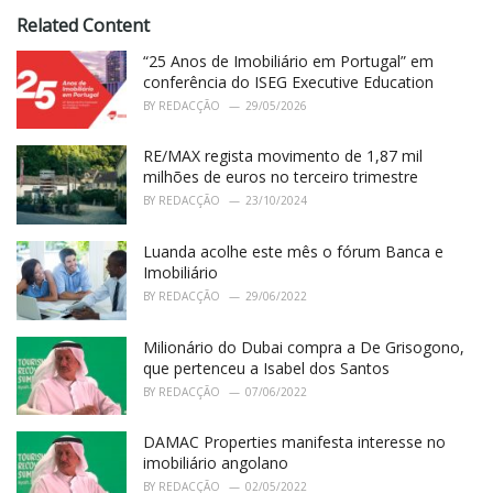
r
i
Related Content
e
“25 Anos de Imobiliário em Portugal” em
s
:
conferência do ISEG Executive Education
BY
REDACÇÃO
29/05/2026
RE/MAX regista movimento de 1,87 mil
milhões de euros no terceiro trimestre
BY
REDACÇÃO
23/10/2024
Luanda acolhe este mês o fórum Banca e
Imobiliário
BY
REDACÇÃO
29/06/2022
Milionário do Dubai compra a De Grisogono,
que pertenceu a Isabel dos Santos
BY
REDACÇÃO
07/06/2022
DAMAC Properties manifesta interesse no
imobiliário angolano
BY
REDACÇÃO
02/05/2022