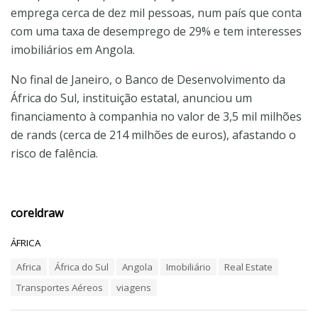
emprega cerca de dez mil pessoas, num país que conta
com uma taxa de desemprego de 29% e tem interesses
imobiliários em Angola.
No final de Janeiro, o Banco de Desenvolvimento da
África do Sul, instituição estatal, anunciou um
financiamento à companhia no valor de 3,5 mil milhões
de rands (cerca de 214 milhões de euros), afastando o
risco de falência.
coreldraw
C
ÁFRICA
a
T
Africa
África do Sul
Angola
Imobiliário
Real Estate
t
a
e
Transportes Aéreos
viagens
g
g
s
o
: