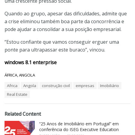
uma crescente pressão social.
Quando ao grupo, apesar das dificuldades, admite que
a crise eliminou também boa parte da concorrência e
pode ajudar a consolidar a sua posição empresarial.
“Estou confiante que vamos conseguir erguer uma
ponte para ultrapassar este buraco”, vincou.
windows 8.1 enterprise
C
ÁFRICA
,
ANGOLA
a
T
Africa
Angola
construção civil
empresas
Imobiliário
t
a
e
Real Estate
g
g
s
o
:
r
i
Related Content
e
“25 Anos de Imobiliário em Portugal” em
s
:
conferência do ISEG Executive Education