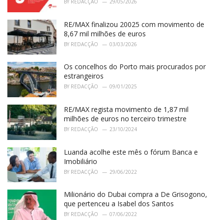
BY
REDACÇÃO
29/05/2026
RE/MAX finalizou 20025 com movimento de
8,67 mil milhões de euros
BY
REDACÇÃO
03/03/2026
Os concelhos do Porto mais procurados por
estrangeiros
BY
REDACÇÃO
09/01/2025
RE/MAX regista movimento de 1,87 mil
milhões de euros no terceiro trimestre
BY
REDACÇÃO
23/10/2024
Luanda acolhe este mês o fórum Banca e
Imobiliário
BY
REDACÇÃO
29/06/2022
Milionário do Dubai compra a De Grisogono,
que pertenceu a Isabel dos Santos
BY
REDACÇÃO
07/06/2022