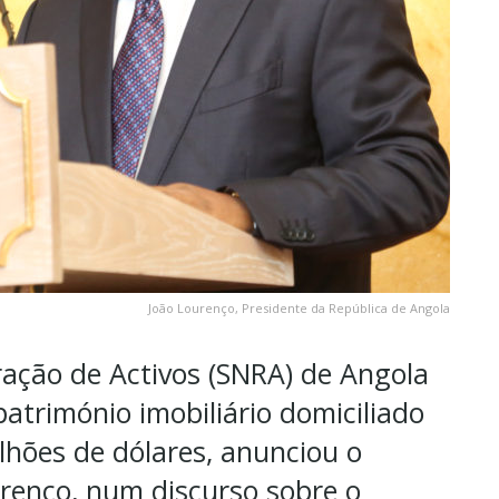
João Lourenço, Presidente da República de Angola
ração de Activos (SNRA) de Angola
atrimónio imobiliário domiciliado
ilhões de dólares, anunciou o
urenço, num discurso sobre o