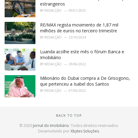
estrangeiros
BY
REDACÇÃO
09/01/2025
RE/MAX regista movimento de 1,87 mil
milhões de euros no terceiro trimestre
BY
REDACÇÃO
23/10/2024
Luanda acolhe este mês o fórum Banca e
Imobiliário
BY
REDACÇÃO
29/06/2022
Milionário do Dubai compra a De Grisogono,
que pertenceu a Isabel dos Santos
BY
REDACÇÃO
07/06/2022
BACK TO TOP
© 2020
Jornal do Imobiliário
. Todos direitos reservados.
Desenvolvido por
Xbytes Soluções
.