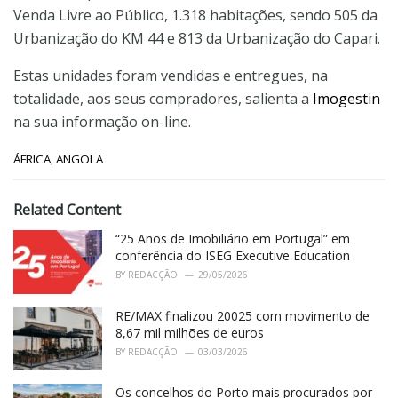
Venda Livre ao Público, 1.318 habitações, sendo 505 da
Urbanização do KM 44 e 813 da Urbanização do Capari.
Estas unidades foram vendidas e entregues, na
totalidade, aos seus compradores, salienta a
Imogestin
na sua informação on-line.
C
ÁFRICA
,
ANGOLA
a
t
e
Related Content
g
o
“25 Anos de Imobiliário em Portugal” em
r
conferência do ISEG Executive Education
i
BY
REDACÇÃO
29/05/2026
e
s
RE/MAX finalizou 20025 com movimento de
:
8,67 mil milhões de euros
BY
REDACÇÃO
03/03/2026
Os concelhos do Porto mais procurados por