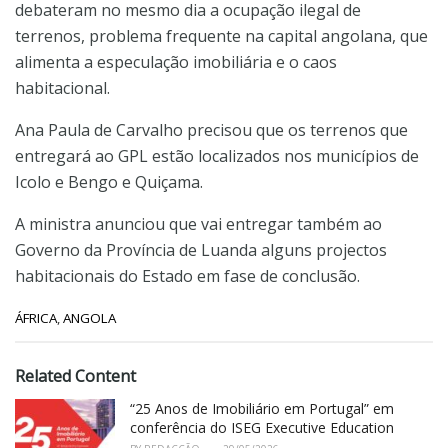
debateram no mesmo dia a ocupação ilegal de
terrenos, problema frequente na capital angolana, que
alimenta a especulação imobiliária e o caos
habitacional.
Ana Paula de Carvalho precisou que os terrenos que
entregará ao GPL estão localizados nos municípios de
Icolo e Bengo e Quiçama.
A ministra anunciou que vai entregar também ao
Governo da Província de Luanda alguns projectos
habitacionais do Estado em fase de conclusão.
C
ÁFRICA
,
ANGOLA
a
t
e
Related Content
g
o
“25 Anos de Imobiliário em Portugal” em
r
conferência do ISEG Executive Education
i