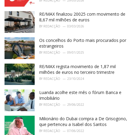
BY
REDACÇÃO
29/05/2026
e
s
RE/MAX finalizou 20025 com movimento de
:
8,67 mil milhões de euros
BY
REDACÇÃO
03/03/2026
Os concelhos do Porto mais procurados por
estrangeiros
BY
REDACÇÃO
09/01/2025
RE/MAX regista movimento de 1,87 mil
milhões de euros no terceiro trimestre
BY
REDACÇÃO
23/10/2024
Luanda acolhe este mês o fórum Banca e
Imobiliário
BY
REDACÇÃO
29/06/2022
Milionário do Dubai compra a De Grisogono,
que pertenceu a Isabel dos Santos
BY
REDACÇÃO
07/06/2022