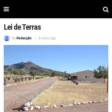
Lei de Terras
By
Redacção
8 anos Ago