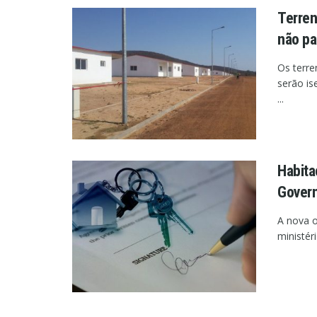
Terren
não pa
Os terre
serão is
...
Habita
Gover
A nova 
ministér