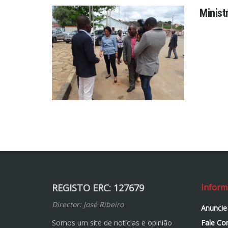
Minist
REGISTO ERC: 127679
Inform
Director: José Ribeiro
Anuncie
Somos um site de notícias e opinião
Fale Co