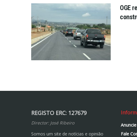
OGE re
constr
REGISTO ERC: 127679
Inform
Director: José Ribeiro
Anuncie
Somos um site de notícias e opinião
Fale Co