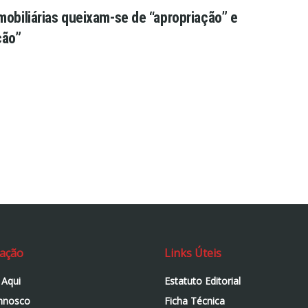
mobiliárias queixam-se de “apropriação” e
ção”
ação
Links Úteis
 Aqui
Estatuto Editorial
nnosco
Ficha Técnica