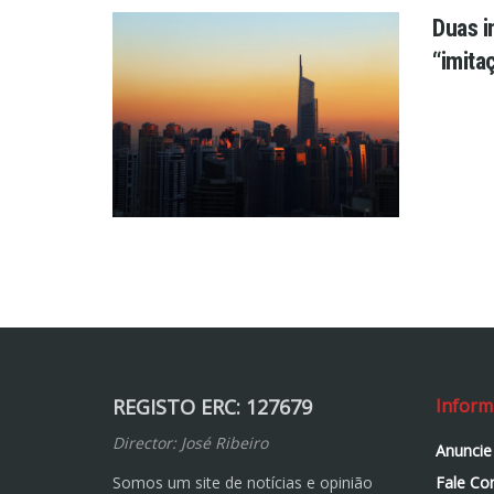
Duas i
“imita
REGISTO ERC: 127679
Inform
Director: José Ribeiro
Anuncie
Somos um site de notícias e opinião
Fale Co