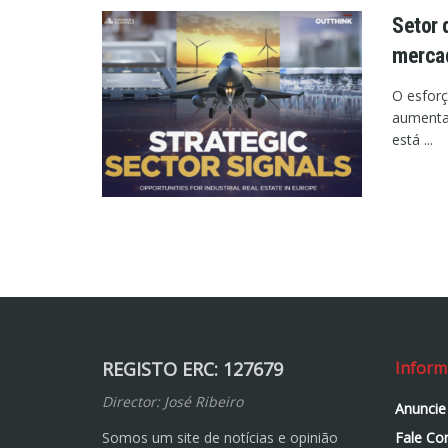
Setor 
mercad
O esforç
aumentar
está ...
REGISTO ERC: 127679
Inform
Director: José Ribeiro
Anuncie
Somos um site de notícias e opinião
Fale Co