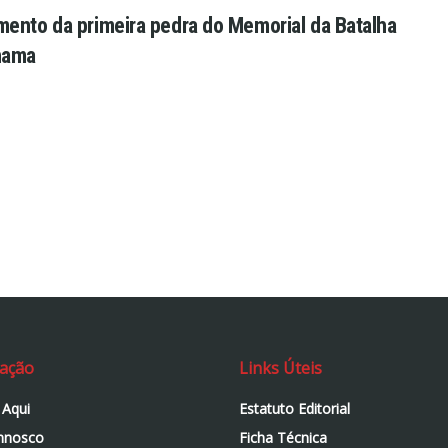
ento da primeira pedra do Memorial da Batalha
hama
ação
Links Úteis
 Aqui
Estatuto Editorial
nnosco
Ficha Técnica