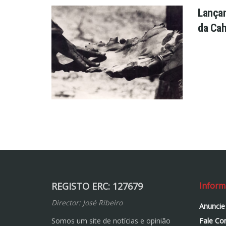
Lançam
da Ca
REGISTO ERC: 127679
Inform
Director: José Ribeiro
Anuncie
Somos um site de notícias e opinião
Fale Co