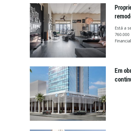
Propri
remode
Está a s
760.000 
Financial
Em obr
contin