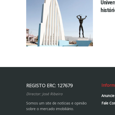
Univer
histór
REGISTO ERC: 127679
Inform
Director: José Ribeiro
Anuncie
Somos um site de notícias e opinião
Fale Co
sobre o mercado imobiliário.