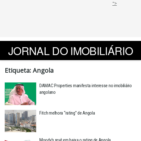
">
JORNAL DO IMOBILIÁRIO
Etiqueta:
Angola
DAMAC Properties manifesta interesse no imobiliário
angolano
Fitch melhora “rating” de Angola
Moody’s revê em baixa o rating de Angola