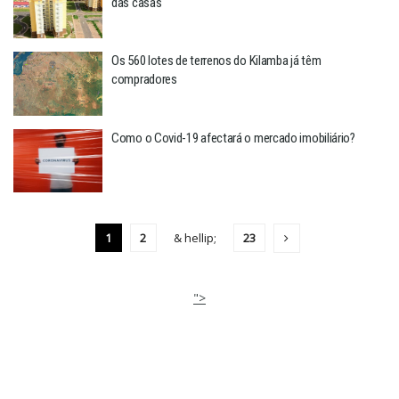
das casas
Os 560 lotes de terrenos do Kilamba já têm
compradores
Como o Covid-19 afectará o mercado imobiliário?
1
2
& hellip;
23
">